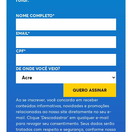
NOME COMPLETO*
EMAIL*
CPF*
DE ONDE VOCÊ VEIO?
Ao se inscrever, você concorda em receber
conteúdos informativos, novidades e promoções
relacionadas ao nosso site diretamente no seu e-
mail. Clique 'Descadastrar' em qualquer e-mail
para revogar seu consentimento. Seus dados serão
tratados com respeito e segurança, conforme nossa