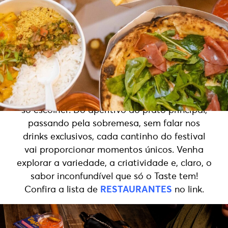
bem é um dos maiores prazeres da vida
Prepare-se para se deliciar com uma seleção
imperdível de restaurantes e bares que
representam o melhor da gastronomia! São
diversos espaços com pratos criados pelos
melhores chefs da cidade, com opções para
todos os gostos: italiana, árabe,
mediterrânea, coreana, brasileira, vegana… é
só escolher! Do aperitivo ao prato principal,
passando pela sobremesa, sem falar nos
drinks exclusivos, cada cantinho do festival
vai proporcionar momentos únicos. Venha
explorar a variedade, a criatividade e, claro, o
sabor inconfundível que só o Taste tem!
Confira a lista de
RESTAURANTES
no link.