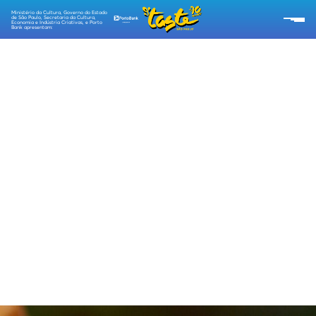
Ministério da Cultura, Governo do Estado
de São Paulo, Secretaria da Cultura,
Economia e Indústria Criativas, e Porto
Bank apresentam:
SOBRE O TASTE
RESTAURANTES
CARDÁPIOS
PROGRAMAÇÃO
RECEITAS TASTE
EMPÓRIO TASTE
TIPO DE INGRESSOS
ESG