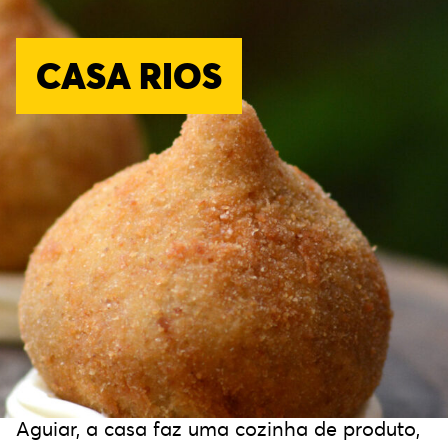
CASA RIOS
A Casa Rios vem angariando clientela fiel e
reconhecimento gastronômico desde sua
reabertura em 2021, no bairro do Tatuapé.
Agora, recém-mudada para Pinheiros, ela
volta ao Taste com mais sabores irresistíveis.
Liderada pelo chef e proprietário Rodrigo
Aguiar, a casa faz uma cozinha de produto,