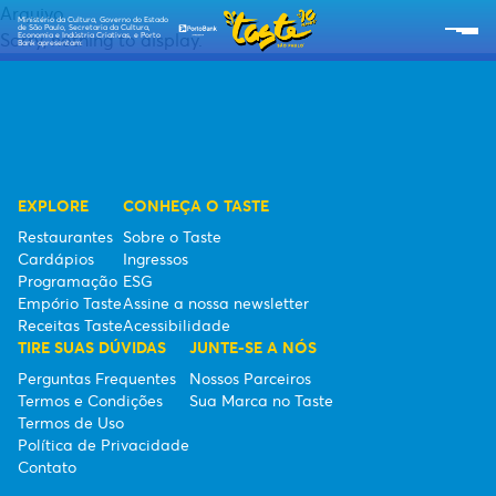
Arquivo
Ministério da Cultura, Governo do Estado
de São Paulo, Secretaria da Cultura,
Sorry, nothing to display.
Economia e Indústria Criativas, e Porto
Bank apresentam:
SOBRE O TASTE
RESTAURANTES
CARDÁPIOS
EXPLORE
CONHEÇA O TASTE
Restaurantes
Sobre o Taste
PROGRAMAÇÃO
Cardápios
Ingressos
Programação
ESG
RECEITAS TASTE
Empório Taste
Assine a nossa newsletter
Receitas Taste
Acessibilidade
TIRE SUAS DÚVIDAS
JUNTE-SE A NÓS
EMPÓRIO TASTE
Perguntas Frequentes
Nossos Parceiros
Termos e Condições
Sua Marca no Taste
TIPO DE INGRESSOS
Termos de Uso
Política de Privacidade
ESG
Contato