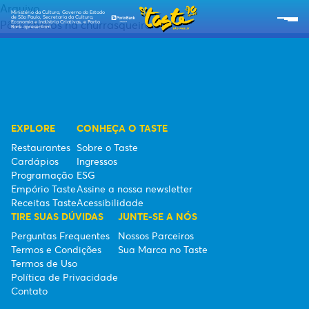
Arquivo
Ministério da Cultura, Governo do Estado
de São Paulo, Secretaria da Cultura,
Pães chatos na churrasqueira
Economia e Indústria Criativas, e Porto
Bank apresentam:
SOBRE O TASTE
RESTAURANTES
CARDÁPIOS
EXPLORE
CONHEÇA O TASTE
Restaurantes
Sobre o Taste
PROGRAMAÇÃO
Cardápios
Ingressos
Programação
ESG
RECEITAS TASTE
Empório Taste
Assine a nossa newsletter
Receitas Taste
Acessibilidade
TIRE SUAS DÚVIDAS
JUNTE-SE A NÓS
EMPÓRIO TASTE
Perguntas Frequentes
Nossos Parceiros
Termos e Condições
Sua Marca no Taste
TIPO DE INGRESSOS
Termos de Uso
Política de Privacidade
ESG
Contato