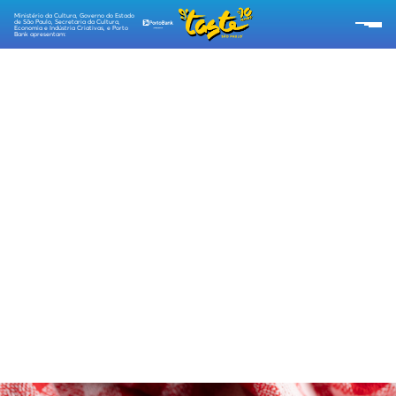
Ministério da Cultura, Governo do Estado
de São Paulo, Secretaria da Cultura,
Economia e Indústria Criativas, e Porto
Bank apresentam:
SOBRE O TASTE
RESTAURANTES
CARDÁPIOS
PROGRAMAÇÃO
RECEITAS TASTE
EMPÓRIO TASTE
TIPO DE INGRESSOS
ESG