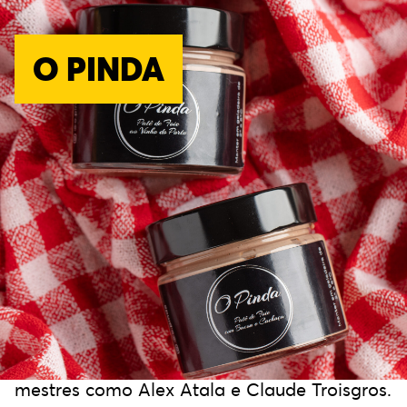
O PINDA
O O.Pinda é um patê artesanal que
harmoniza tradição familiar e alta
gastronomia, tendo sido desenvolvido pelo
Chef Pinda a partir de uma receita de sua
avó e aperfeiçoado com técnicas
contemporâneas adquiridas ao lado de
mestres como Alex Atala e Claude Troisgros.