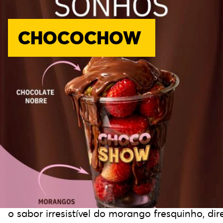
CHOCOCHOW
A Chocochow nasceu em 2021,
no período pós-pandemia, no interior de
São
Paulo, em meio às plantações de morango que
Unimos
o sabor irresistível do morango fresquinho, dir