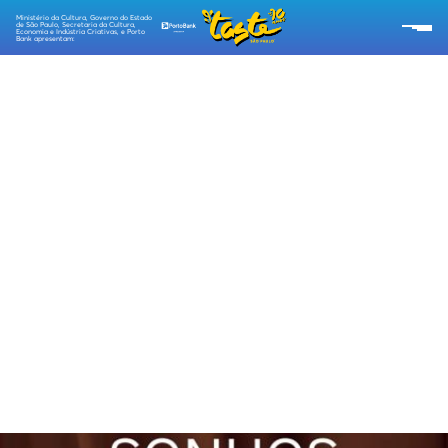
Ministério da Cultura, Governo do Estado
de São Paulo, Secretaria da Cultura,
Economia e Indústria Criativas, e Porto
Bank apresentam:
SOBRE O TASTE
RESTAURANTES
CARDÁPIOS
PROGRAMAÇÃO
RECEITAS TASTE
EMPÓRIO TASTE
TIPO DE INGRESSOS
ESG