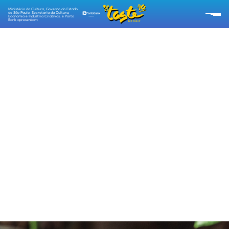
Ministério da Cultura, Governo do Estado
de São Paulo, Secretaria da Cultura,
Economia e Indústria Criativas, e Porto
Bank apresentam:
SOBRE O TASTE
RESTAURANTES
CARDÁPIOS
PROGRAMAÇÃO
RECEITAS TASTE
EMPÓRIO TASTE
TIPO DE INGRESSOS
ESG