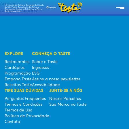
Arquivo
Ministério da Cultura, Governo do Estado
de São Paulo, Secretaria da Cultura,
Aio & Mapu Baos
Economia e Indústria Criativas, e Porto
Bank apresentam:
SOBRE O TASTE
RESTAURANTES
CARDÁPIOS
EXPLORE
CONHEÇA O TASTE
Restaurantes
Sobre o Taste
PROGRAMAÇÃO
Cardápios
Ingressos
Programação
ESG
RECEITAS TASTE
Empório Taste
Assine a nossa newsletter
Receitas Taste
Acessibilidade
TIRE SUAS DÚVIDAS
JUNTE-SE A NÓS
EMPÓRIO TASTE
Perguntas Frequentes
Nossos Parceiros
Termos e Condições
Sua Marca no Taste
TIPO DE INGRESSOS
Termos de Uso
Política de Privacidade
ESG
Contato