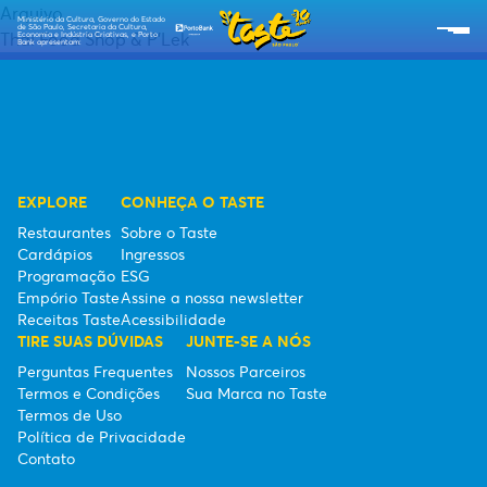
Arquivo
Ministério da Cultura, Governo do Estado
de São Paulo, Secretaria da Cultura,
Thai Food Shop & P’Lek
Economia e Indústria Criativas, e Porto
Bank apresentam:
SOBRE O TASTE
RESTAURANTES
CARDÁPIOS
EXPLORE
CONHEÇA O TASTE
Restaurantes
Sobre o Taste
PROGRAMAÇÃO
Cardápios
Ingressos
Programação
ESG
RECEITAS TASTE
Empório Taste
Assine a nossa newsletter
Receitas Taste
Acessibilidade
TIRE SUAS DÚVIDAS
JUNTE-SE A NÓS
EMPÓRIO TASTE
Perguntas Frequentes
Nossos Parceiros
Termos e Condições
Sua Marca no Taste
TIPO DE INGRESSOS
Termos de Uso
Política de Privacidade
ESG
Contato