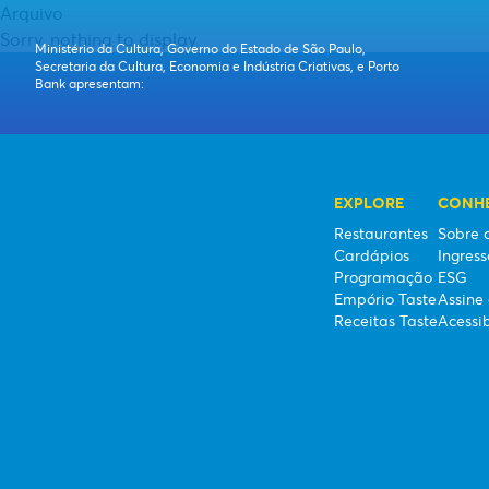
Arquivo
SOBRE O TASTE
Sorry, nothing to display.
Ministério da Cultura, Governo do Estado de São Paulo,
Secretaria da Cultura, Economia e Indústria Criativas, e Porto
Bank apresentam:
RESTAURANTES
CARDÁPIOS
EXPLORE
CONHE
PROGRAMAÇÃO
Restaurantes
Sobre 
Cardápios
Ingress
Programação
ESG
Empório Taste
Assine 
Receitas Taste
Acessi