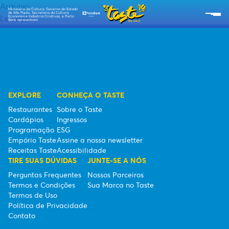
Arquivo
Ministério da Cultura, Governo do Estado
de São Paulo, Secretaria da Cultura,
Le Jazz
Economia e Indústria Criativas, e Porto
Bank apresentam:
SOBRE O TASTE
RESTAURANTES
CARDÁPIOS
EXPLORE
CONHEÇA O TASTE
Restaurantes
Sobre o Taste
PROGRAMAÇÃO
Cardápios
Ingressos
Programação
ESG
RECEITAS TASTE
Empório Taste
Assine a nossa newsletter
Receitas Taste
Acessibilidade
TIRE SUAS DÚVIDAS
JUNTE-SE A NÓS
EMPÓRIO TASTE
Perguntas Frequentes
Nossos Parceiros
Termos e Condições
Sua Marca no Taste
TIPO DE INGRESSOS
Termos de Uso
Política de Privacidade
ESG
Contato