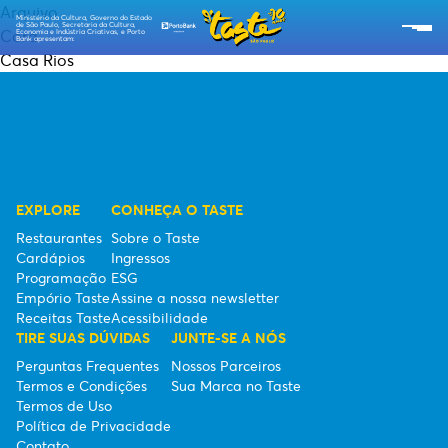
Arquivo
Ministério da Cultura, Governo do Estado
de São Paulo, Secretaria da Cultura,
Cora
Economia e Indústria Criativas, e Porto
Bank apresentam:
Casa Rios
SOBRE O TASTE
RESTAURANTES
CARDÁPIOS
EXPLORE
CONHEÇA O TASTE
PROGRAMAÇÃO
Restaurantes
Sobre o Taste
Cardápios
Ingressos
RECEITAS TASTE
Programação
ESG
Empório Taste
Assine a nossa newsletter
EMPÓRIO TASTE
Receitas Taste
Acessibilidade
TIRE SUAS DÚVIDAS
JUNTE-SE A NÓS
TIPO DE INGRESSOS
Perguntas Frequentes
Nossos Parceiros
Termos e Condições
Sua Marca no Taste
Termos de Uso
ESG
Política de Privacidade
Contato