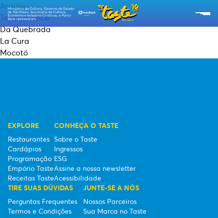
Arquivo
Ministério da Cultura, Governo do Estado
de São Paulo, Secretaria da Cultura,
Terraço Notiê
Economia e Indústria Criativas, e Porto
Bank apresentam:
Da Quebrada
SOBRE O TASTE
La Cura
Mocotó
RESTAURANTES
CARDÁPIOS
PROGRAMAÇÃO
EXPLORE
CONHEÇA O TASTE
RECEITAS TASTE
Restaurantes
Sobre o Taste
Cardápios
Ingressos
EMPÓRIO TASTE
Programação
ESG
Empório Taste
Assine a nossa newsletter
TIPO DE INGRESSOS
Receitas Taste
Acessibilidade
TIRE SUAS DÚVIDAS
JUNTE-SE A NÓS
ESG
Perguntas Frequentes
Nossos Parceiros
Termos e Condições
Sua Marca no Taste