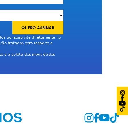
das ao nosso site diretamente no
rão tratados com respeito e
nto e a coleta dos meus dados
HOS