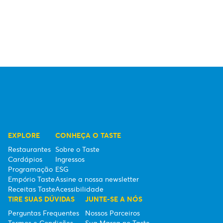
EXPLORE
CONHEÇA O TASTE
Restaurantes
Sobre o Taste
Cardápios
Ingressos
Programação
ESG
Empório Taste
Assine a nossa newsletter
Receitas Taste
Acessibilidade
TIRE SUAS DÚVIDAS
JUNTE-SE A NÓS
Perguntas Frequentes
Nossos Parceiros
Termos e Condições
Sua Marca no Taste