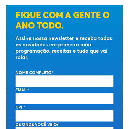
FIQUE COM A GENTE O
ANO TODO.
Assine nossa newsletter e receba todas
as novidades em primeira mão:
programação, receitas e tudo que vai
rolar.
NOME COMPLETO*
EMAIL*
CPF*
DE ONDE VOCÊ VEIO?